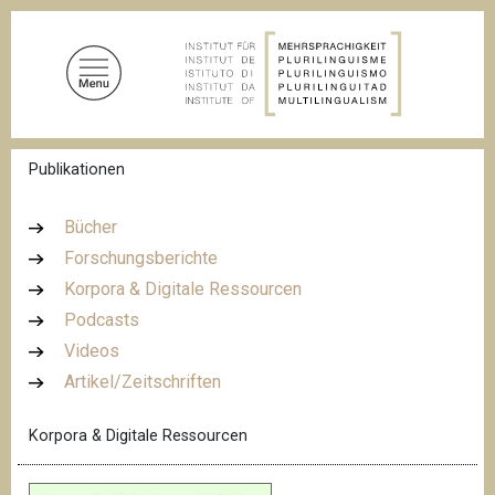
D
i
r
e
k
t
P
Publikationen
z
f
u
a
d
m
Bücher
n
I
Forschungsberichte
a
n
v
Korpora & Digitale Ressourcen
i
h
g
Podcasts
a
a
Videos
l
t
i
Artikel/Zeitschriften
t
o
n
Korpora & Digitale Ressourcen