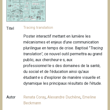
Tracing translation
Titel
Poster interactif mettant en lumière les
mécanismes et enjeux d’une communication
plurilingue en temps de crise. Baptisé "
Tracing
translation"
, ce nouvel outil permettra au grand
public, aux chercheur·e·s, aux
professionnel·le·s des domaines de la santé,
du social et de l’éducation ainsi qu’aux
étudiant·e·s d'explorer de manière visuelle et
dynamique les principaux résultats de l’étude.
Autor
Renata Coray
,
Alexandre Duchêne
,
Emeline
Beckmann