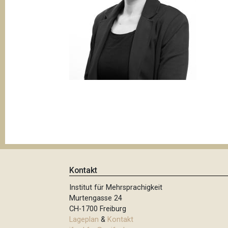
t
i
o
n
Kontakt
Institut für Mehrsprachigkeit
Murtengasse 24
CH-1700 Freiburg
Lageplan
&
Kontakt