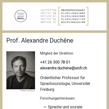
D
i
r
e
k
t
P
z
Prof. Alexandre Duchêne
f
u
a
d
m
n
Mitglied der Direktion
I
a
n
v
+41 26 300 78 01
i
h
alexandre.duchene@unifr.ch
g
a
a
Ordentlicher Professor für
l
t
i
Sprachsoziologie, Universität
t
o
Freiburg
© Alan Humerose
n
Forschungsinteressen
Sprache und soziale