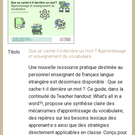
n
c
i
p
a
l
e
Que se cache-t-il derrière un mot ? Apprentissage
Titolo
et enseignement du vocabulaire
Une nouvelle ressource pratique destinée au
personnel enseignant de français langue
étrangère est désormais disponible : Que se
cache-t-il derrière un mot ?. Ce guide, dans la
continuité du Teacher handout: What’s all in a
word?!, propose une synthèse claire des
mécanismes d’apprentissage du vocabulaire,
des repères sur les besoins lexicaux des
apprenant·e·s ainsi que des stratégies
directement applicables en classe. Conçu pour