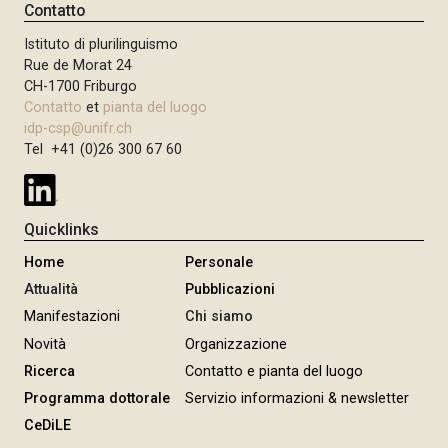
Contatto
Istituto di plurilinguismo
Rue de Morat 24
CH-1700 Friburgo
Contatto
et
pianta del luogo
idp-csp@unifr.ch
Tel +41 (0)26 300 67 60
Quicklinks
Home
Personale
Attualità
Pubblicazioni
Manifestazioni
Chi siamo
Novità
Organizzazione
Ricerca
Contatto e pianta del luogo
Programma dottorale
Servizio informazioni & newsletter
CeDiLE