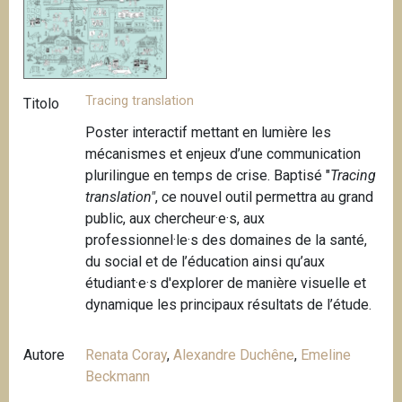
Tracing translation
Titolo
Poster interactif mettant en lumière les
mécanismes et enjeux d’une communication
plurilingue en temps de crise. Baptisé "
Tracing
translation"
, ce nouvel outil permettra au grand
public, aux chercheur·e·s, aux
professionnel·le·s des domaines de la santé,
du social et de l’éducation ainsi qu’aux
étudiant·e·s d'explorer de manière visuelle et
dynamique les principaux résultats de l’étude.
Autore
Renata Coray
,
Alexandre Duchêne
,
Emeline
Beckmann