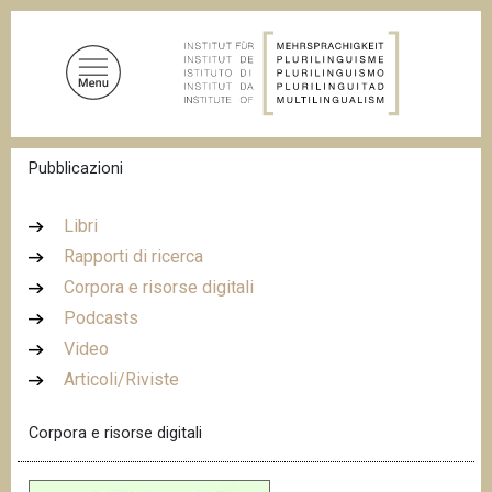
S
a
l
t
a
a
B
Pubblicazioni
l
r
c
i
c
o
Libri
i
n
Rapporti di ricerca
o
t
l
Corpora e risorse digitali
e
e
d
Podcasts
n
i
Video
u
p
a
Articoli/Riviste
t
n
o
e
Corpora e risorse digitali
p
r
i