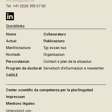
ifm-kfm@unifr.ch
Tel +41 (0)26 300 67 60
Quicklinks
Home
Collavuraturs
Actual
Publicaziuns
Manifestaziuns
Tgi essan nus
Novitads
Organisaziun
Perscrutaziun
Contact e plan da la situaziun
Program da doctorat
Servetsch d'infurmaziun e newsletter
CeDiLE
Center scientific da cumpetenza per la plurilinguitad
Impressum
Mentions légales
Unterstützt von :