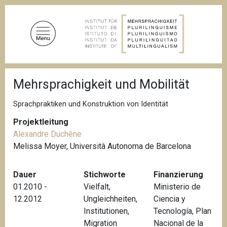
D
i
r
e
k
t
P
z
Mehrsprachigkeit und Mobilität
f
u
a
d
m
Sprachpraktiken und Konstruktion von Identität
n
I
a
Projektleitung
n
v
Alexandre Duchêne
i
h
g
Melissa Moyer, Università Autonoma de Barcelona
a
a
l
t
i
Dauer
Stichworte
Finanzierung
t
o
01.2010 -
Vielfalt
,
Ministerio de
n
12.2012
Ungleichheiten
,
Ciencia y
Institutionen
,
Tecnología, Plan
Migration
Nacional de la