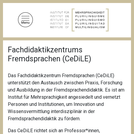
D
i
r
e
k
t
P
z
Fachdidaktikzentrums
f
u
a
Fremdsprachen (CeDiLE)
d
m
n
I
a
n
v
Das Fachdidaktikzentrum Fremdsprachen (
CeDiLE
)
i
h
unterstützt den Austausch zwischen Praxis, Forschung
g
a
und Ausbildung in der Fremdsprachendidaktik. Es ist am
a
l
t
Institut für Mehrsprachigkeit angesiedelt und vernetzt
i
t
Personen und Institutionen, um Innovation und
o
Wissensvermittlung interdisziplinär in der
n
Fremdsprachendidaktik zu fördern.
Das CeDiLE richtet sich an Professor*innen,