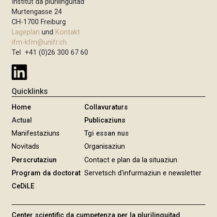
Institut da plurilinguitad
Murtengasse 24
CH-1700 Freiburg
Lageplan
und
Kontakt
ifm-kfm@unifr.ch
Tel +41 (0)26 300 67 60
Quicklinks
Home
Collavuraturs
Actual
Publicaziuns
Manifestaziuns
Tgi essan nus
Novitads
Organisaziun
Perscrutaziun
Contact e plan da la situaziun
Program da doctorat
Servetsch d'infurmaziun e newsletter
CeDiLE
Center scientific da cumpetenza per la plurilinguitad