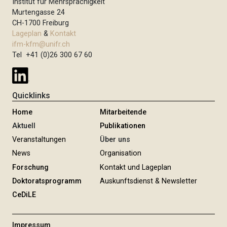
Institut für Mehrsprachigkeit
Murtengasse 24
CH-1700 Freiburg
Lageplan
&
Kontakt
ifm-kfm@unifr.ch
Tel +41 (0)26 300 67 60
Quicklinks
Home
Mitarbeitende
Aktuell
Publikationen
Veranstaltungen
Über uns
News
Organisation
Forschung
Kontakt und Lageplan
Doktoratsprogramm
Auskunftsdienst & Newsletter
CeDiLE
Impressum