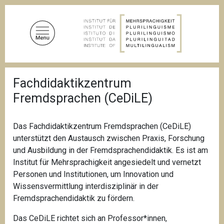
D
i
r
e
k
t
P
z
Fachdidaktikzentrum
f
u
a
Fremdsprachen (CeDiLE)
d
m
n
I
a
n
v
Das Fachdidaktikzentrum Fremdsprachen (CeDiLE)
i
h
unterstützt den Austausch zwischen Praxis, Forschung
g
a
und Ausbildung in der Fremdsprachendidaktik. Es ist am
a
l
t
Institut für Mehrsprachigkeit angesiedelt und vernetzt
i
t
Personen und Institutionen, um Innovation und
o
Wissensvermittlung interdisziplinär in der
n
Fremdsprachendidaktik zu fördern.
Das CeDiLE richtet sich an Professor*innen,