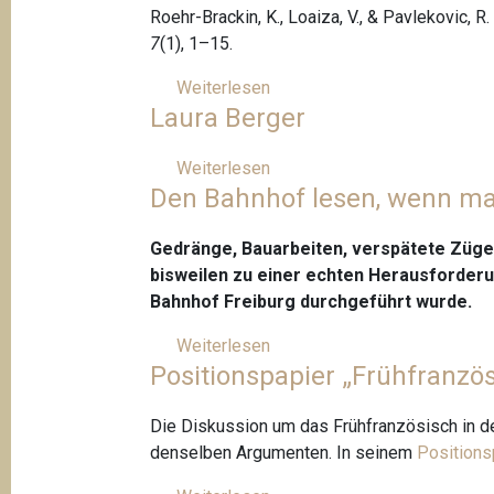
o
p
Roehr-Brackin, K., Loaiza, V., & Pavlekovic, R
i
u
7
(1), 1–15.
-
s
c
Weiterlesen
ü
S
Laura Berger
o
b
W
l
e
I
l
r
Weiterlesen
ü
K
a
Den Bahnhof lesen, wenn ma
R
b
O
b
e
e
-
o
n
r
Gedränge, Bauarbeiten, verspätete Züge
A
r
a
L
bisweilen zu einer echten Herausforderun
u
a
t
a
Bahnhof Freiburg durchgeführt wurde.
t
t
o
u
h
Weiterlesen
ü
r
P
r
e
Positionspapier „Frühfranzös
b
i
a
a
n
e
c
v
B
t
r
Die Diskussion um das Frühfranzösisch in de
e
l
e
i
D
denselben Argumenten. In seinem
Positions
s
e
r
s
e
c
k
g
c