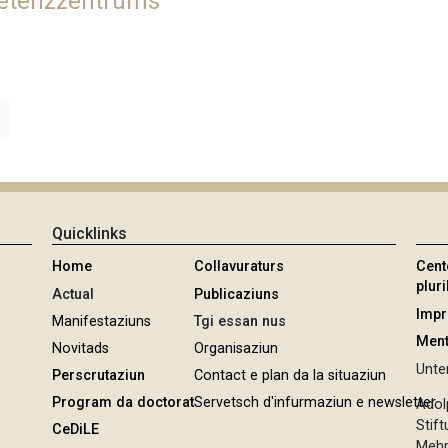
petenzzentrums
Quicklinks
Home
Collavuraturs
Cent
pluri
Actual
Publicaziuns
Imp
Manifestaziuns
Tgi essan nus
Ment
Novitads
Organisaziun
Unter
Perscrutaziun
Contact e plan da la situaziun
Program da doctorat
Servetsch d'infurmaziun e newsletter
Adol
Stif
CeDiLE
Mehr