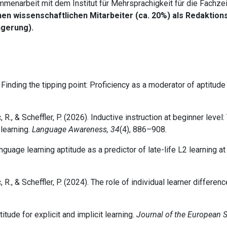
menarbeit mit dem Institut für Mehrsprachigkeit für die Fachzei
inen wissenschaftlichen Mitarbeiter (ca. 20%) als Redakti
ngerung).
. Finding the tipping point: Proficiency as a moderator of aptitude
R., & Scheffler, P. (2026). Inductive instruction at beginner level
 learning.
Language Awareness, 34
(4), 886–908.
nguage learning aptitude as a predictor of late-life L2 learning at
R., & Scheffler, P. (2024). The role of individual learner differenc
itude for explicit and implicit learning.
Journal of the European 