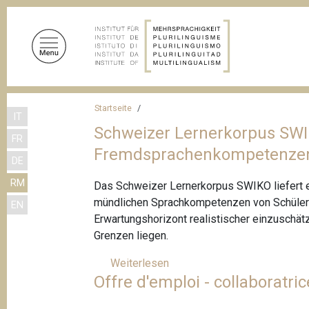
D
i
r
e
k
t
P
z
Startseite
IT
f
u
Schweizer Lernerkorpus SWIK
FR
m
a
Fremdsprachenkompetenze
I
DE
d
n
RM
n
Das Schweizer Lernerkorpus SWIKO liefert er
h
mündlichen Sprachkompetenzen von Schülerin
EN
a
a
Erwartungshorizont realistischer einzuschät
l
v
Grenzen liegen.
t
i
Weiterlesen
ü
g
Offre d'emploi - collaboratric
b
a
e