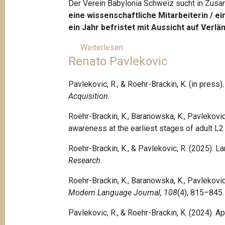
r
Der Verein Babylonia Schweiz sucht in Zusam
t
S
eine wissenschaftliche Mitarbeiterin / e
i
c
ein Jahr befristet mit Aussicht auf Verlä
o
h
Weiterlesen
ü
n
w
Renato Pavlekovic
b
e
e
i
r
Pavlekovic, R., & Roehr-Brackin, K. (in press)
z
O
Acquisition
.
e
f
r
Roehr-Brackin, K., Baranowska, K., Pavlekovic, 
f
L
awareness at the earliest stages of adult L2
r
e
e
r
Roehr-Brackin, K., & Pavlekovic, R. (2025). La
d
n
Research
.
'
e
e
Roehr-Brackin, K., Baranowska, K., Pavlekovic, 
r
m
Modern Language Journal, 108
(4), 815–845.
k
p
o
Pavlekovic, R., & Roehr-Brackin, K. (2024). Apt
l
r