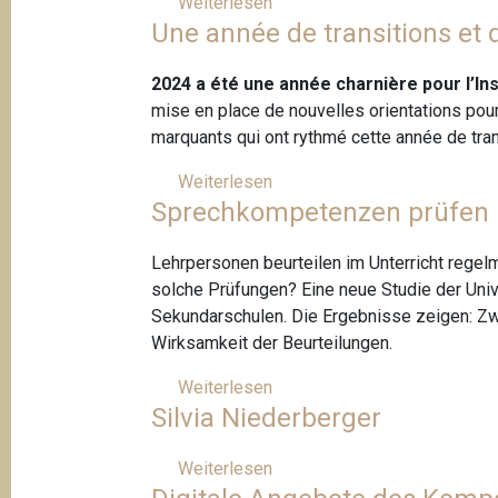
Weiterlesen
ü
n
i
o
e
h
Une année de transitions et d
b
B
e
v
r
e
e
a
n
i
S
r
2024 a été une année charnière pour l’Ins
h
t
c
c
P
mise en place de nouvelles orientations pour l
n
i
h
o
marquants qui ont rythmé cette année de tran
h
f
ü
s
o
i
Weiterlesen
ü
l
i
f
q
Sprechkompetenzen prüfen 
b
e
t
l
u
e
r
i
e
e
r
Lehrpersonen beurteilen im Unterricht rege
t
o
s
U
solche Prüfungen? Eine neue Studie der Univ
e
n
e
n
Sekundarschulen. Die Ergebnisse zeigen: Zwi
x
s
n
e
Wirksamkeit der Beurteilungen.
t
p
,
a
e
a
w
Weiterlesen
ü
n
z
p
e
Silvia Niederberger
b
n
e
i
n
e
é
i
e
n
r
Weiterlesen
ü
e
g
r
m
S
b