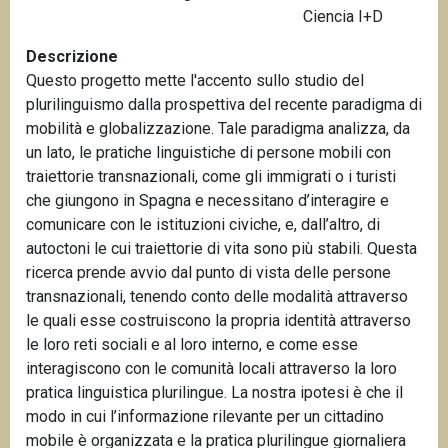
Ciencia I+D
n
c
Descrizione
i
Questo progetto mette l'accento sullo studio del
p
plurilinguismo dalla prospettiva del recente paradigma di
a
mobilità e globalizzazione. Tale paradigma analizza, da
l
un lato, le pratiche linguistiche di persone mobili con
e
traiettorie transnazionali, come gli immigrati o i turisti
che giungono in Spagna e necessitano d’interagire e
comunicare con le istituzioni civiche, e, dall’altro, di
autoctoni le cui traiettorie di vita sono più stabili. Questa
ricerca prende avvio dal punto di vista delle persone
transnazionali, tenendo conto delle modalità attraverso
le quali esse costruiscono la propria identità attraverso
le loro reti sociali e al loro interno, e come esse
interagiscono con le comunità locali attraverso la loro
pratica linguistica plurilingue. La nostra ipotesi è che il
modo in cui l’informazione rilevante per un cittadino
mobile è organizzata e la pratica plurilingue giornaliera