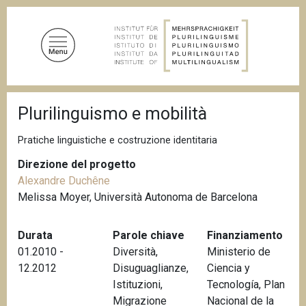
S
a
l
t
a
a
B
l
Plurilinguismo e mobilità
r
c
i
c
o
Pratiche linguistiche e costruzione identitaria
i
n
o
Direzione del progetto
t
l
Alexandre Duchêne
e
e
d
Melissa Moyer, Università Autonoma de Barcelona
n
i
u
p
a
Durata
Parole chiave
Finanziamento
t
n
01.2010 -
Diversità
,
Ministerio de
o
e
12.2012
Disuguaglianze
,
Ciencia y
p
Istituzioni
,
Tecnología, Plan
r
Migrazione
Nacional de la
i