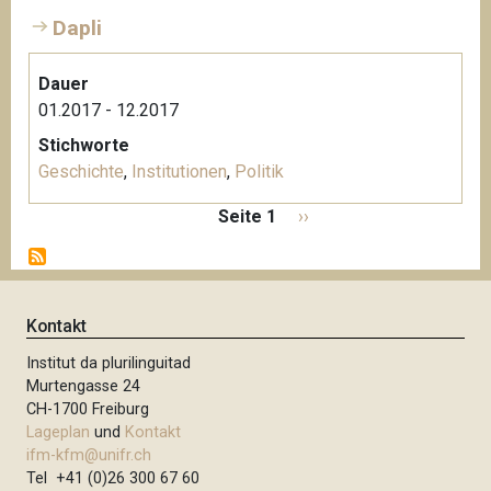
Dapli
Dauer
01.2017 - 12.2017
Stichworte
Geschichte
,
Institutionen
,
Politik
S
Seite 1
N
››
e
ä
i
c
t
h
e
s
Kontakt
n
t
n
Institut da plurilinguitad
e
u
Murtengasse 24
S
m
CH-1700 Freiburg
e
m
Lageplan
und
Kontakt
i
e
ifm-kfm@unifr.ch
t
Tel +41 (0)26 300 67 60
r