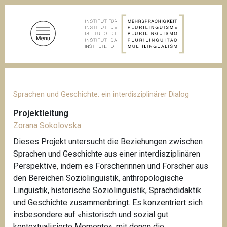
D
i
r
e
k
t
P
z
f
u
a
Sprachen und Geschichte: ein interdisziplinärer Dialog
d
m
n
Projektleitung
I
a
Zorana Sokolovska
n
v
i
h
Dieses Projekt untersucht die Beziehungen zwischen
g
a
Sprachen und Geschichte aus einer interdisziplinären
a
l
t
Perspektive, indem es Forscherinnen und Forscher aus
i
t
den Bereichen Soziolinguistik, anthropologische
o
Linguistik, historische Soziolinguistik, Sprachdidaktik
n
und Geschichte zusammenbringt. Es konzentriert sich
insbesondere auf «historisch und sozial gut
kontextualisierte Momente», mit denen die