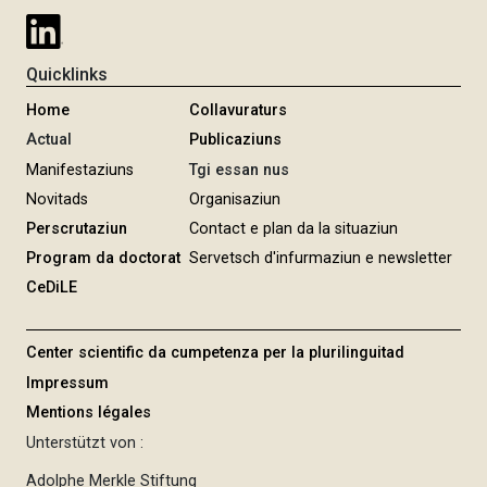
i
e
e
r
Quicklinks
u
n
Home
Collavuraturs
g
Actual
Publicaziuns
Manifestaziuns
Tgi essan nus
Novitads
Organisaziun
Perscrutaziun
Contact e plan da la situaziun
Program da doctorat
Servetsch d'infurmaziun e newsletter
CeDiLE
Center scientific da cumpetenza per la plurilinguitad
Impressum
Mentions légales
Unterstützt von :
Adolphe Merkle Stiftung