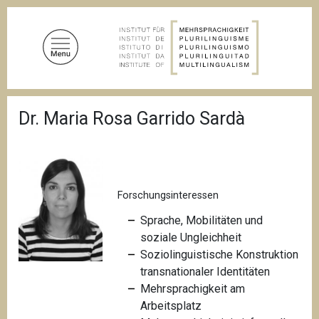
D
i
r
e
k
t
P
z
Dr. Maria Rosa Garrido Sardà
f
u
a
d
m
n
I
a
n
v
i
Forschungsinteressen
h
g
a
a
Sprache, Mobilitäten und
l
t
soziale Ungleichheit
i
t
Soziolinguistische Konstruktion
o
n
transnationaler Identitäten
Mehrsprachigkeit am
Arbeitsplatz