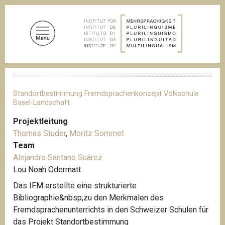
D
i
r
e
k
t
P
z
f
u
a
Standortbestimmung Fremdsprachenkonzept Volkschule
d
m
Basel-Landschaft
n
I
a
Projektleitung
n
v
Thomas Studer
,
Moritz Sommet
i
h
g
Team
a
a
Alejandro Santano Suárez
l
t
Lou Noah Odermatt
i
t
o
Das IFM erstellte eine strukturierte
n
Bibliographie&nbsp;zu den Merkmalen des
Fremdsprachenunterrichts in den Schweizer Schulen für
das Projekt Standortbestimmung