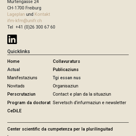
u
Murtengasse 24
n
S
m
CH-1700 Freiburg
e
e
m
Lageplan
und
Kontakt
M
i
e
ifm-kfm@unifr.ch
o
t
Tel +41 (0)26 300 67 60
r
i
r
e
e
e
r
h
Quicklinks
u
e
n
Home
Collavuraturs
d
g
Actual
Publicaziuns
Manifestaziuns
Tgi essan nus
Novitads
Organisaziun
Perscrutaziun
Contact e plan da la situaziun
Program da doctorat
Servetsch d'infurmaziun e newsletter
CeDiLE
Center scientific da cumpetenza per la plurilinguitad