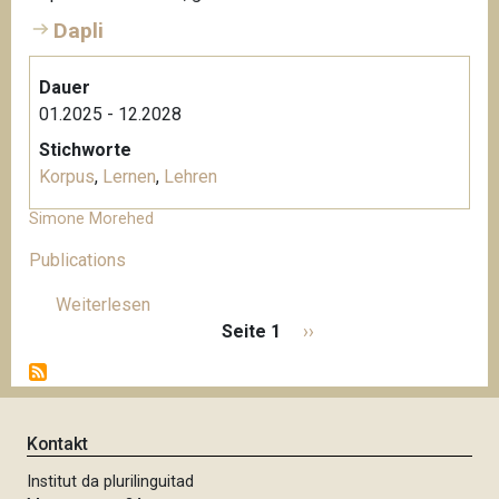
Dapli
Dauer
01.2025 - 12.2028
Stichworte
Korpus
,
Lernen
,
Lehren
Simone Morehed
Publications
Weiterlesen
ü
S
b
Seite 1
N
››
e
e
ä
i
r
c
t
S
h
e
i
s
Kontakt
n
m
t
n
Institut da plurilinguitad
o
e