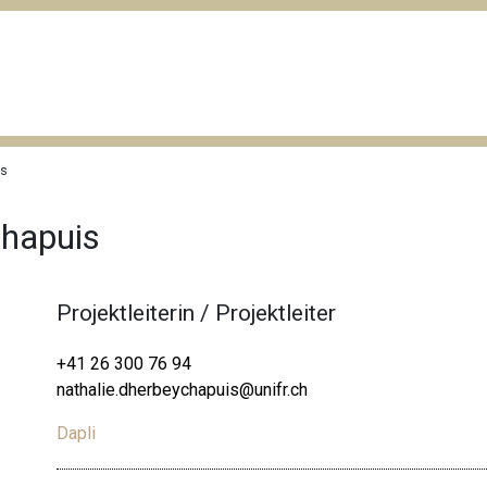
is
Chapuis
Projektleiterin / Projektleiter
+41 26 300 76 94
nathalie.dherbeychapuis@unifr.ch
Dapli