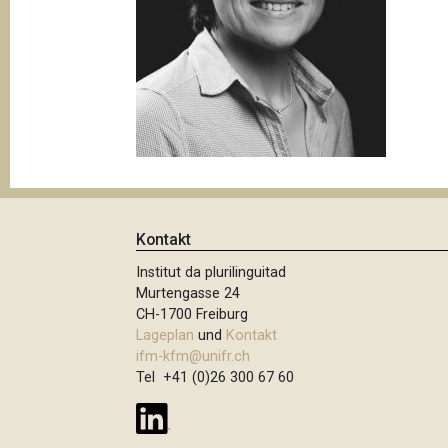
t
i
o
n
Kontakt
Institut da plurilinguitad
Murtengasse 24
CH-1700 Freiburg
Lageplan
und
Kontakt
ifm-kfm@unifr.ch
Tel +41 (0)26 300 67 60