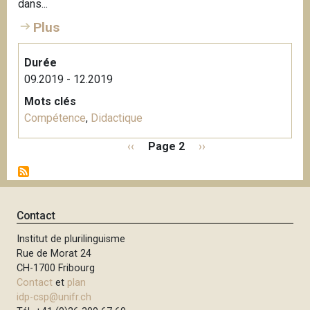
dans...
Plus
Durée
09.2019 - 12.2019
Mots clés
Compétence
,
Didactique
P
P
‹‹
Page 2
P
››
a
a
a
g
g
g
i
e
e
n
p
s
Contact
a
r
u
t
Institut de plurilinguisme
é
i
i
Rue de Morat 24
c
v
o
CH-1700 Fribourg
é
a
n
Contact
et
plan
d
n
idp-csp@unifr.ch