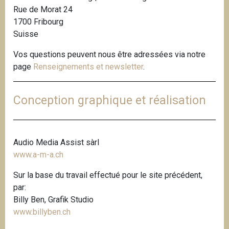
Rue de Morat 24
i
1700 Fribourg
p
Suisse
a
l
Vos questions peuvent nous être adressées via notre
page
Renseignements et newsletter
.
Conception graphique et réalisation
Audio Media Assist sàrl
www.a-m-a.ch
Sur la base du travail effectué pour le site précédent,
par:
Billy Ben, Grafik Studio
www.billyben.ch