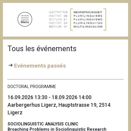
A
l
l
e
r
a
F
u
Tous les événements
i
c
l
d
o
'
Evénements passés
n
A
t
r
i
e
a
DOCTORAL PROGRAMME
n
n
u
e
16.09.2026 13:30 - 18.09.2026 14:00
p
Aarbergerhus Ligerz, Hauptstrasse 19, 2514
r
Ligerz
i
n
SOCIOLINGUISTIC ANALYSIS CLINIC
c
Broaching Problems in Sociolinguistic Research