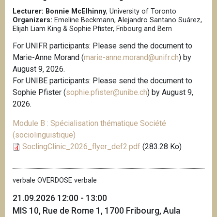
i
Lecturer: Bonnie McElhinny
, University of Toronto
Organizers:
Emeline Beckmann, Alejandro Santano Suárez,
p
Elijah Liam King & Sophie Pfister, Fribourg and Bern
a
l
For UNIFR participants: Please send the document to
Marie-Anne Morand (
marie-anne.morand@unifr.ch
) by
August 9, 2026.
For UNIBE participants: Please send the document to
Sophie Pfister (
sophie.pfister@unibe.ch
) by August 9,
2026.
Module B : Spécialisation thématique Société
(sociolinguistique)
SoclingClinic_2026_flyer_def2.pdf
(283.28 Ko)
verbale OVERDOSE verbale
21.09.2026 12:00 - 13:00
MIS 10, Rue de Rome 1, 1700 Fribourg, Aula