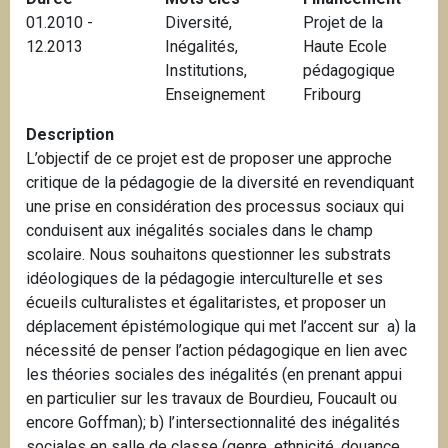
i
01.2010 -
Diversité
,
Projet de la
p
12.2013
Inégalités
,
Haute Ecole
a
Institutions
,
pédagogique
l
Enseignement
Fribourg
Description
L’objectif de ce projet est de proposer une approche
critique de la pédagogie de la diversité en revendiquant
une prise en considération des processus sociaux qui
conduisent aux inégalités sociales dans le champ
scolaire. Nous souhaitons questionner les substrats
idéologiques de la pédagogie interculturelle et ses
écueils culturalistes et égalitaristes, et proposer un
déplacement épistémologique qui met l’accent sur a) la
nécessité de penser l’action pédagogique en lien avec
les théories sociales des inégalités (en prenant appui
en particulier sur les travaux de Bourdieu, Foucault ou
encore Goffman); b) l’intersectionnalité des inégalités
sociales en salle de classe (genre, ethnicité, douance,