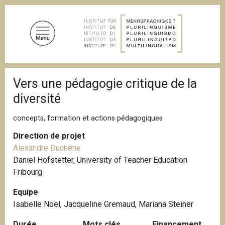
A
l
l
e
r
a
F
u
Vers une pédagogie critique de la
i
c
l
diversité
d
o
'
n
A
concepts, formation et actions pédagogiques
t
r
i
Direction de projet
e
a
Alexandre Duchêne
n
n
Daniel Hofstetter, University of Teacher Education
u
e
Fribourg
p
r
Equipe
i
Isabelle Noël, Jacqueline Gremaud, Mariana Steiner
n
c
Durée
Mots clés
Financement