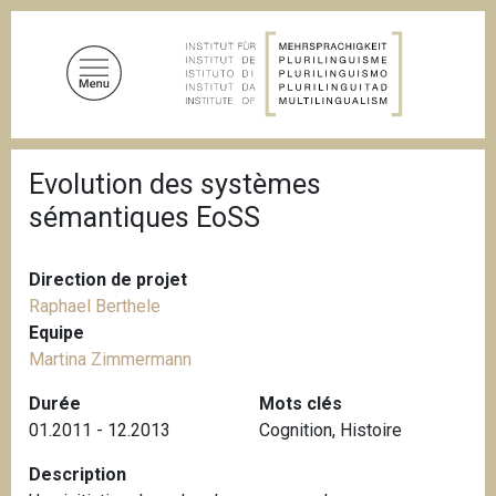
A
l
l
e
r
a
F
u
Evolution des systèmes
i
c
l
sémantiques EoSS
d
o
'
n
A
t
r
Direction de projet
i
e
Raphael Berthele
a
n
Equipe
n
u
e
Martina Zimmermann
p
Durée
Mots clés
r
01.2011 - 12.2013
Cognition
,
Histoire
i
n
Description
c