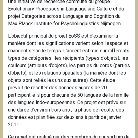
Une initiative de recherche commune du groupe
i
Evolutionary Processes in Language and Culture et du
p
projet Categories across Language and Cognition du
a
Max Planck Institute for Psycholinguistics Nijmegen
l
L’objectif principal du projet EoSS est d’examiner la
manière dont les significations varient selon l’espace et
changent selon le temps. L’accent est mis sur différents
types de catégories : les récipients (types d’objets), les
couleurs (attributs d’objets), les parties du corps (parties
d’objets), et les relations spatiales (la manière dont les
objets sont reliés les uns aux autres). Cette étude
prévoit de récolter des données auprès de 20
participant-e-s pour chacune de 50 langues de la famille
des langues indo-européennes. Ce projet est prévu sur
une durée d’environ trois ans ; la phase de récolte des
données est planifiée sur deux ans à partir de janvier
2011.
Ce projet est réalisé par des membres du consortium de