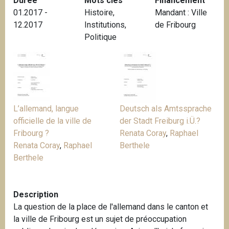
Durée
Mots clés
Financement
i
01.2017 -
Histoire
,
Mandant : Ville
p
12.2017
Institutions
,
de Fribourg
a
Politique
l
L’allemand, langue
Deutsch als Amtssprache
officielle de la ville de
der Stadt Freiburg i.Ü.?
Fribourg ?
Renata Coray
,
Raphael
Renata Coray
,
Raphael
Berthele
Berthele
Description
La question de la place de l'allemand dans le canton et
la ville de Fribourg est un sujet de préoccupation