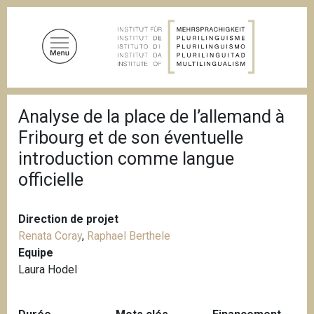
A
l
l
e
r
a
F
u
Analyse de la place de l’allemand à
i
c
l
Fribourg et de son éventuelle
d
o
'
introduction comme langue
n
A
officielle
t
r
i
e
a
n
n
Direction de projet
u
e
Renata Coray
,
Raphael Berthele
p
Equipe
r
Laura Hodel
i
n
c