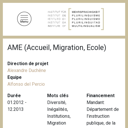
A
l
l
e
r
a
F
u
AME (Accueil, Migration, Ecole)
i
c
l
d
o
'
Direction de projet
n
A
Alexandre Duchêne
t
r
i
Equipe
e
a
Alfonso del Percio
n
n
u
e
Durée
Mots clés
Financement
p
01.2012 -
Diversité
,
Mandant:
r
12.2013
Inégalités
,
Département de
i
Institutions
,
l’instruction
n
Migration
publique, de la
c