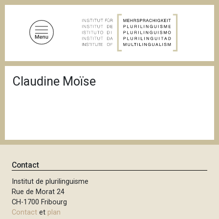
A
l
l
e
r
a
F
u
Claudine Moïse
i
c
l
d
o
'
n
A
t
r
i
e
a
n
n
u
e
Contact
p
r
Institut de plurilinguisme
Rue de Morat 24
i
CH-1700 Fribourg
n
Contact
et
plan
c