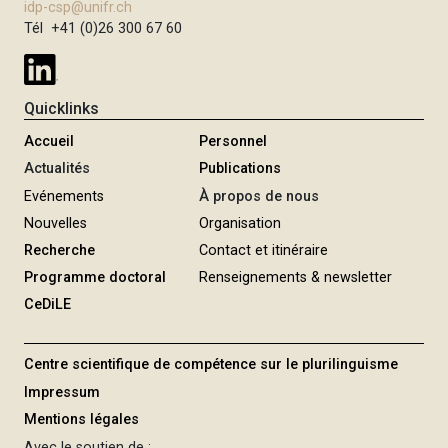
idp-csp@unifr.ch
i
Tél +41 (0)26 300 67 60
p
a
l
Quicklinks
Accueil
Personnel
Actualités
Publications
Evénements
À propos de nous
Nouvelles
Organisation
Recherche
Contact et itinéraire
Programme doctoral
Renseignements & newsletter
CeDiLE
Centre scientifique de compétence sur le plurilinguisme
Impressum
Mentions légales
Avec le soutien de :