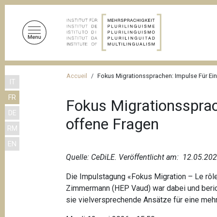
A
l
l
e
r
a
F
u
Accueil
Fokus Migrationssprachen: Impulse Für Ei
IT
i
c
FR
o
l
Fokus Migrationssprac
n
DE
d
offene Fragen
t
RM
'
e
EN
n
A
u
Quelle: CeDiLE. V
eröffentlicht am: 12.05.20
r
p
i
Die Impulstagung «Fokus Migration – Le rôl
r
Zimmermann (HEP Vaud) war dabei und berich
a
i
sie vielversprechende Ansätze für eine mehr
n
n
c