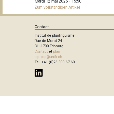
Mardi 12 mai 2026 - 15:50
e
i
Zum vollständigen Artikel
p
a
l
Contact
Institut de plurilinguisme
Rue de Morat 24
CH-1700 Fribourg
Contact
et
plan
idp-csp@unifr.ch
Tél +41 (0)26 300 67 60