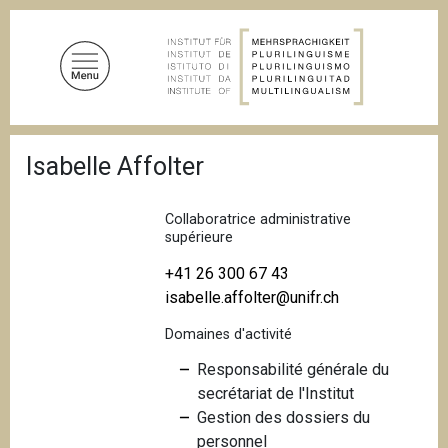
A
l
l
e
r
a
F
u
Isabelle Affolter
i
c
l
d
o
'
Collaboratrice administrative
n
A
supérieure
t
r
i
+41 26 300 67 43
e
a
isabelle.affolter@unifr.ch
n
n
u
e
Domaines d'activité
p
Responsabilité générale du
r
secrétariat de l'Institut
i
Gestion des dossiers du
n
personnel
c