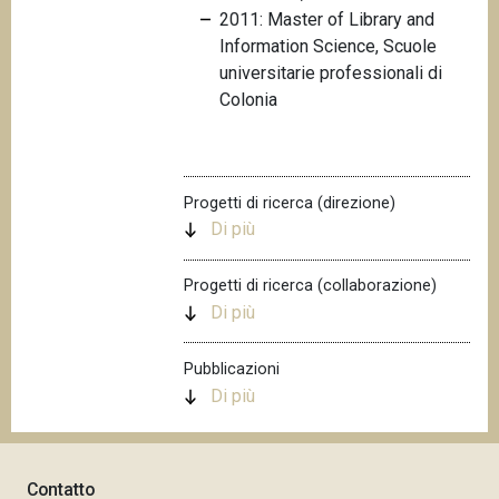
2011: Master of Library and
n
Information Science, Scuole
c
universitarie professionali di
i
Colonia
p
a
l
e
Progetti di ricerca (direzione)
Di più
Progetti di ricerca (collaborazione)
Di più
Pubblicazioni
Di più
Contatto