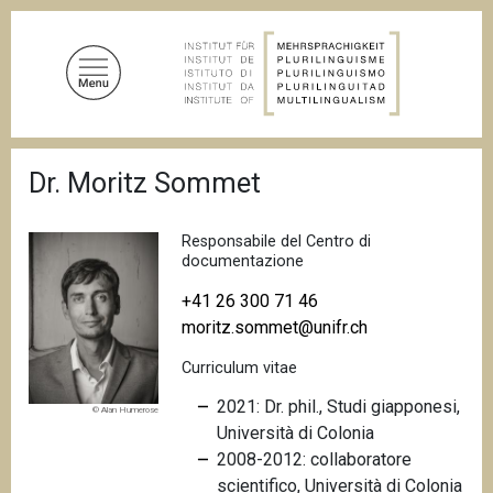
S
a
l
t
a
a
B
l
Dr. Moritz Sommet
r
c
i
c
o
i
Responsabile del Centro di
n
o
documentazione
t
l
e
+41 26 300 71 46
e
d
moritz.sommet@unifr.ch
n
i
u
p
Curriculum vitae
a
t
n
2021: Dr. phil., Studi giapponesi,
o
© Alan Humerose
e
Università di Colonia
p
2008-2012: collaboratore
r
scientifico, Università di Colonia
i