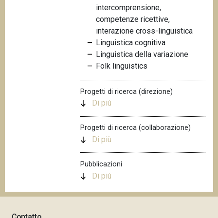
intercomprensione,
n
competenze ricettive,
c
interazione cross-linguistica
i
Linguistica cognitiva
p
Linguistica della variazione
a
Folk linguistics
l
e
Progetti di ricerca (direzione)
Di più
Progetti di ricerca (collaborazione)
Di più
Pubblicazioni
Di più
Contatto