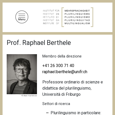
S
a
l
t
a
a
B
l
Prof. Raphael Berthele
r
c
i
c
o
i
Membro della direzione
n
o
t
l
+41 26 300 71 40
e
e
raphael.berthele@unifr.ch
d
n
i
Professore ordinario di scienze e
u
p
a
didattica del plurilinguismo,
t
n
Università di Friburgo
o
© Alan Humerose
e
p
Settori di ricerca
r
Plurilinguismo in particolare:
i