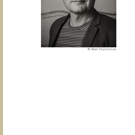
t
i
o
n
© Alan Humerose