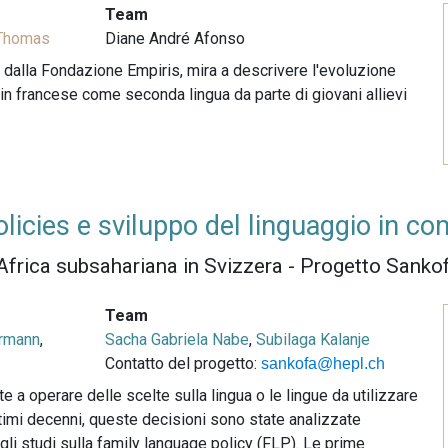
Team
 Thomas
Diane André Afonso
o dalla Fondazione Empiris, mira a descrivere l'evoluzione
 in francese come seconda lingua da parte di giovani allievi
icies e sviluppo del linguaggio in co
l’Africa subsahariana in Svizzera - Progetto Sanko
Team
rmann
,
Sacha Gabriela Nabe
,
Subilaga Kalanje
Contatto del progetto:
sankofa@hepl.ch
 a operare delle scelte sulla lingua o le lingue da utilizzare
ultimi decenni, queste decisioni sono state analizzate
li studi sulla family language policy (FLP). Le prime