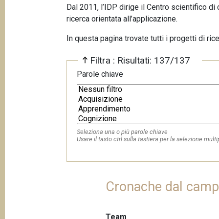
p
Dal 2011, l’IDP dirige il Centro scientifico 
n
ricerca orientata all’applicazione.
a
c
i
n
In questa pagina trovate tutti i progetti di rice
p
e
a
Filtra : Risultati: 137/137
l
Parole chiave
e
Seleziona una o più parole chiave
Usare il tasto ctrl sulla tastiera per la selezione multi
Cronache dal cam
Team