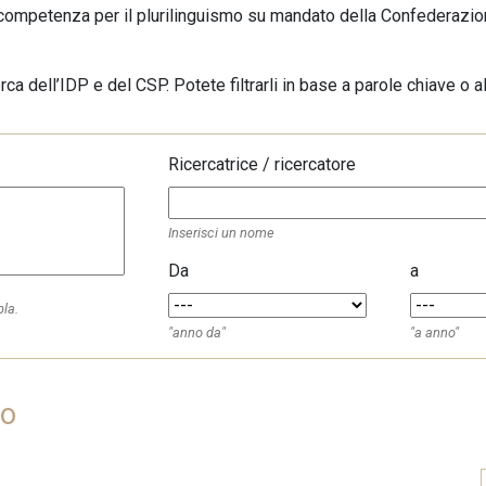
di competenza per il plurilinguismo su mandato della Confederazio
rca dell’IDP e del CSP. Potete filtrarli in base a parole chiave o all
Ricercatrice / ricercatore
Inserisci un nome
Da
a
pla.
"anno da"
"a anno"
po