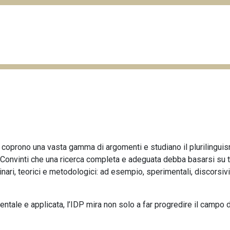
DP coprono una vasta gamma di argomenti e studiano il plurilinguism
. Convinti che una ricerca completa e adeguata debba basarsi su t
ari, teorici e metodologici: ad esempio, sperimentali, discorsivi, e
mentale e applicata, l’IDP mira non solo a far progredire il campo 