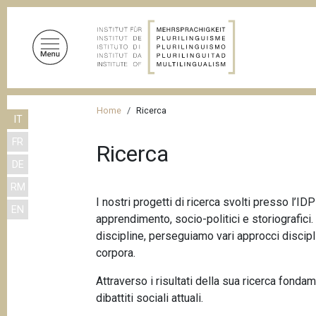
S
a
l
t
a
a
B
l
Home
Ricerca
IT
r
c
FR
o
i
Ricerca
n
DE
c
t
RM
i
e
I nostri progetti di ricerca svolti presso l’I
EN
n
o
apprendimento, socio-politici e storiografici
u
l
discipline, perseguiamo vari approcci disciplin
t
corpora.
e
o
d
p
Attraverso i risultati della sua ricerca fonda
r
dibattiti sociali attuali.
i
i