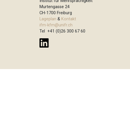
Institut für Mehrsprachigkeit
t
Murtengasse 24
i
CH-1700 Freiburg
Lageplan
&
Kontakt
o
ifm-kfm@unifr.ch
n
Tel +41 (0)26 300 67 60