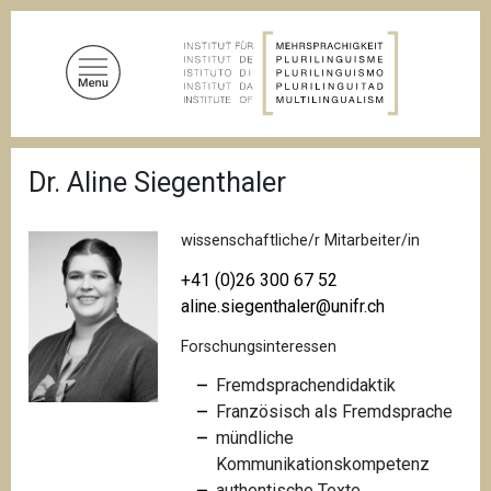
D
i
r
e
k
t
P
z
Dr. Aline Siegenthaler
f
u
a
d
m
n
wissenschaftliche/r Mitarbeiter/in
I
a
n
v
+41 (0)26 300 67 52
i
h
aline.siegenthaler@unifr.ch
g
a
a
Forschungsinteressen
l
t
i
t
Fremdsprachendidaktik
o
Französisch als Fremdsprache
n
mündliche
Kommunikationskompetenz
authentische Texte