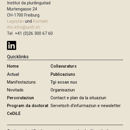
Institut da plurilinguitad
Murtengasse 24
CH-1700 Freiburg
Lageplan
und
Kontakt
ifm-kfm@unifr.ch
Tel +41 (0)26 300 67 60
Quicklinks
Home
Collavuraturs
Actual
Publicaziuns
Manifestaziuns
Tgi essan nus
Novitads
Organisaziun
Perscrutaziun
Contact e plan da la situaziun
Program da doctorat
Servetsch d'infurmaziun e newsletter
CeDiLE