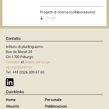
n
c
Progetti di ricerca (collaborazione)
i
Di più
p
a
l
Contatto
e
Istituto di plurilinguismo
Rue de Morat 24
CH-1700 Friburgo
Contatto
et
pianta del luogo
idp-csp@unifr.ch
Tel +41 (0)26 300 67 60
Quicklinks
Home
Personale
Attualità
Pubblicazioni