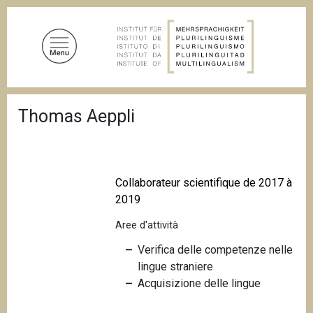
S
a
l
t
a
a
B
l
Thomas Aeppli
r
c
i
c
o
i
n
o
t
l
Collaborateur scientifique de 2017 à
e
e
2019
d
n
i
Aree d'attività
u
p
a
t
Verifica delle competenze nelle
n
o
e
lingue straniere
p
Acquisizione delle lingue
r
i