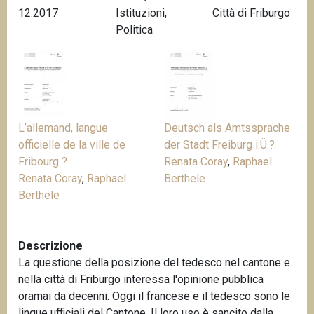
12.2017
Istituzioni
,
Città di Friburgo
n
Politica
c
i
p
a
l
e
L’allemand, langue
Deutsch als Amtssprache
officielle de la ville de
der Stadt Freiburg i.Ü.?
Fribourg ?
Renata Coray
,
Raphael
Renata Coray
,
Raphael
Berthele
Berthele
Descrizione
La questione della posizione del tedesco nel cantone e
nella città di Friburgo interessa l'opinione pubblica
oramai da decenni. Oggi il francese e il tedesco sono le
lingue ufficiali del Cantone. Il loro uso è sancito dalla