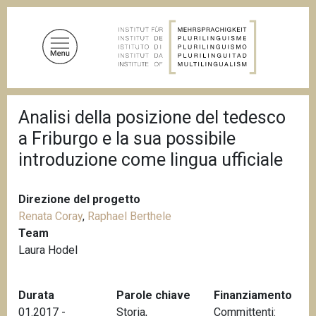
S
a
l
t
a
a
B
l
Analisi della posizione del tedesco
r
c
i
a Friburgo e la sua possibile
c
o
i
introduzione come lingua ufficiale
n
o
t
l
e
e
Direzione del progetto
d
n
i
Renata Coray
,
Raphael Berthele
u
p
Team
a
t
Laura Hodel
n
o
e
p
Durata
Parole chiave
Finanziamento
r
01.2017 -
Storia
,
Committenti:
i