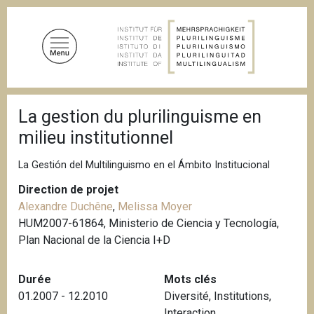
A
l
l
e
r
a
F
u
La gestion du plurilinguisme en
i
c
l
milieu institutionnel
d
o
'
n
A
La Gestión del Multilinguismo en el Ámbito Institucional
t
r
i
Direction de projet
e
a
Alexandre Duchêne
,
Melissa Moyer
n
n
HUM2007-61864, Ministerio de Ciencia y Tecnología,
u
e
Plan Nacional de la Ciencia I+D
p
r
i
Durée
Mots clés
n
01.2007 - 12.2010
Diversité
,
Institutions
,
c
Interaction