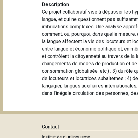
e
Description
i
Ce projet collaboratif vise à dépasser les h
p
langue, et qui ne questionnent pas suffisam
a
imbrications complexes. Une analyse approfo
l
comment, où, pourquoi, dans quelle mesure, a
la langue affectent la vie des locuteurs et l
entre langue et économie politique et, en mê
et contrôlent la citoyenneté au travers de la
changements de modes de production et de c
consommation globalisée, etc.) ; 3) du rôle 
de locuteurs et locutrices subalternes ; 4)
langagier, langues auxiliaires internationale
dans l’inégale circulation des personnes, d
Contact
Institut de plurilinguisme