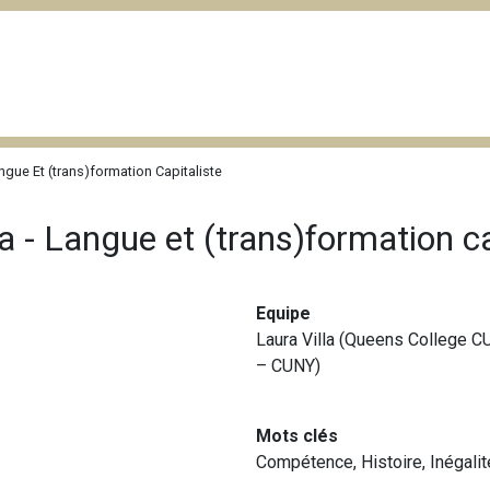
ngue Et (trans)formation Capitaliste
a - Langue et (trans)formation ca
Equipe
Laura Villa (Queens College C
– CUNY)
Mots clés
Compétence
,
Histoire
,
Inégali