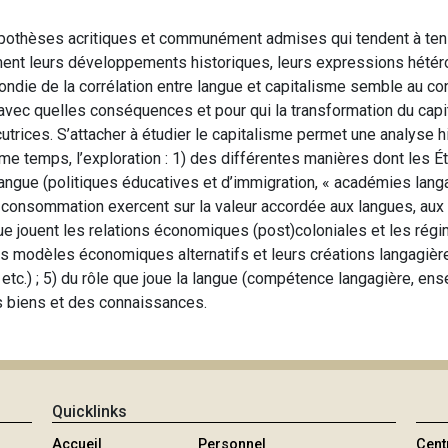
ypothèses acritiques et communément admises qui tendent à tenir
ment leurs développements historiques, leurs expressions hétér
ndie de la corrélation entre langue et capitalisme semble au c
vec quelles conséquences et pour qui la transformation du capita
ocutrices. S’attacher à étudier le capitalisme permet une analyse h
me temps, l’exploration : 1) des différentes manières dont les Ét
 langue (politiques éducatives et d’immigration, « académies langa
onsommation exercent sur la valeur accordée aux langues, aux l
que jouent les relations économiques (post)coloniales et les rég
 des modèles économiques alternatifs et leurs créations langagi
s, etc.) ; 5) du rôle que joue la langue (compétence langagière, e
es biens et des connaissances.
Quicklinks
Accueil
Personnel
Cent