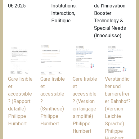
06.2025
Institutions
,
de l’Innovation
i
Interaction
,
Booster
p
Politique
Technology &
a
Special Needs
l
(Innosuisse)
Gare lisible
Gare lisible
Gare lisible
Verständlic
et
et
et
her und
accessible
accessible
accessible
barrierefrei
? (Rapport
?
? (Version
er Bahnhof?
détaillé)
(Synthèse)
en langage
(Version
Philippe
Philippe
simplifié)
Leichte
Humbert
Humbert
Philippe
Sprache)
Humbert
Philippe
Humbert