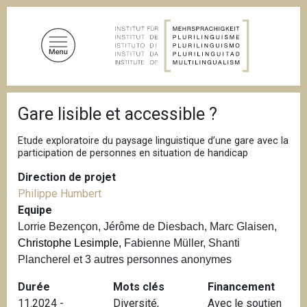
A
l
l
e
r
a
F
u
Gare lisible et accessible ?
i
c
l
d
o
Etude exploratoire du paysage linguistique d’une gare avec la
'
participation de personnes en situation de handicap
n
A
t
r
Direction de projet
i
e
Philippe Humbert
a
n
n
Equipe
u
e
Lorrie Bezençon, Jérôme de Diesbach, Marc Glaisen,
p
Christophe Lesimple,
Fabienne Müller, Shanti
r
Plancherel et 3 autres personnes anonymes
i
Durée
Mots clés
Financement
n
11.2024 -
Diversité
,
Avec le soutien
c