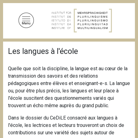
A
l
l
e
r
a
F
u
Les langues à l'école
i
c
l
d
o
'
Quelle que soit la discipline, la langue est au cœur de la
n
A
transmission des savoirs et des relations
t
r
i
pédagogiques entre élèves et enseignant-e-s. La langue
e
a
ou, pour être plus précis, les langues et leur place à
n
n
l'école suscitent des questionnements variés qui
u
e
trouvent un écho même auprès du grand public.
p
r
Dans le dossier du CeDiLE consacré aux langues à
i
l'école, les lectrices et lecteurs trouveront un choix de
n
contributions sur une variété des sujets autour de
c