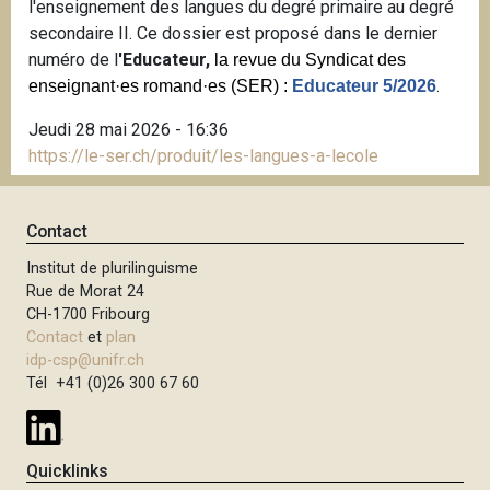
l'enseignement des langues du degré primaire au degré
i
secondaire II. Ce dossier est proposé dans le dernier
p
numéro de l
'Educateur,
la revue du Syndicat des
a
.
enseignant·es romand·es (SER) :
Educateur 5/2026
l
Jeudi 28 mai 2026 - 16:36
https://le-ser.ch/produit/les-langues-a-lecole
Contact
Institut de plurilinguisme
Rue de Morat 24
CH-1700 Fribourg
Contact
et
plan
idp-csp@unifr.ch
Tél +41 (0)26 300 67 60
Quicklinks