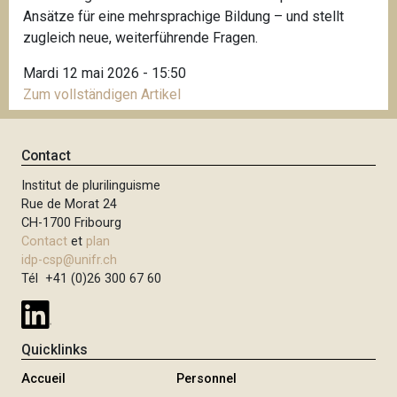
Ansätze für eine mehrsprachige Bildung – und stellt
i
zugleich neue, weiterführende Fragen.
p
a
Mardi 12 mai 2026 - 15:50
l
Zum vollständigen Artikel
Contact
Institut de plurilinguisme
Rue de Morat 24
CH-1700 Fribourg
Contact
et
plan
idp-csp@unifr.ch
Tél +41 (0)26 300 67 60
Quicklinks
Accueil
Personnel