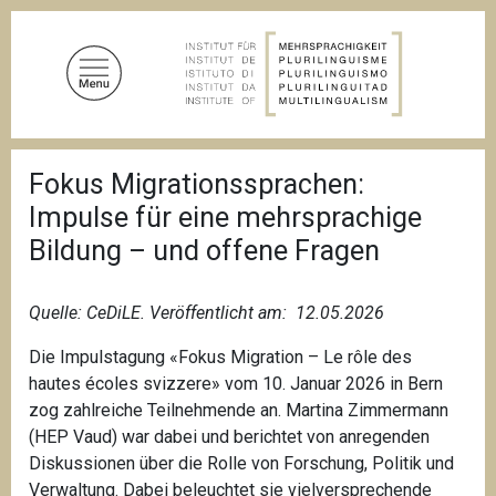
A
l
l
e
r
a
F
u
Fokus Migrationssprachen:
i
c
l
Impulse für eine mehrsprachige
d
o
'
Bildung – und offene Fragen
n
A
t
r
i
e
Quelle: CeDiLE. V
eröffentlicht am: 12.05.2026
a
n
n
Die Impulstagung «Fokus Migration – Le rôle des
u
e
hautes écoles svizzere» vom 10. Januar 2026 in Bern
p
zog zahlreiche Teilnehmende an. Martina Zimmermann
r
(HEP Vaud) war dabei und berichtet von anregenden
i
Diskussionen über die Rolle von Forschung, Politik und
n
Verwaltung. Dabei beleuchtet sie vielversprechende
c