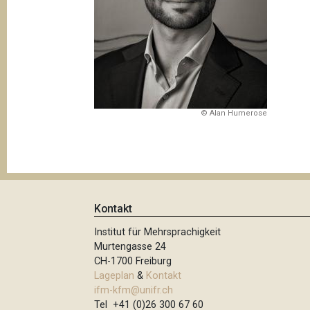
t
i
o
n
© Alan Humerose
Kontakt
Institut für Mehrsprachigkeit
Murtengasse 24
CH-1700 Freiburg
Lageplan
&
Kontakt
ifm-kfm@unifr.ch
Tel +41 (0)26 300 67 60