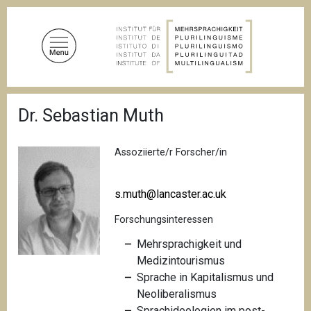
D
i
r
e
k
t
P
z
Dr. Sebastian Muth
f
u
a
d
m
n
Assoziierte/r Forscher/in
I
a
n
v
i
h
s.muth@lancaster.ac.uk
g
a
a
Forschungsinteressen
l
t
i
t
Mehrsprachigkeit und
o
Medizintourismus
n
Sprache in Kapitalismus und
Neoliberalismus
Sprachideologien im post-