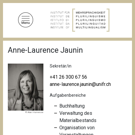
D
i
r
e
k
t
P
z
Anne-Laurence Jaunin
f
u
a
d
m
n
Sekretär/in
I
a
n
v
+41 26 300 67 56
i
h
anne-laurence.jaunin@unifr.ch
g
a
a
Aufgabenbereiche
l
t
i
t
Buchhaltung
o
Verwaltung des
© Alan Humerose
n
Materialbestands
Organisation von
Veranstaltungen