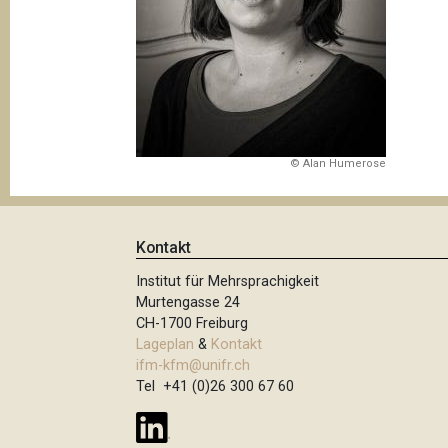
t
i
o
n
© Alan Humerose
Kontakt
Institut für Mehrsprachigkeit
Murtengasse 24
CH-1700 Freiburg
Lageplan
&
Kontakt
ifm-kfm@unifr.ch
Tel +41 (0)26 300 67 60