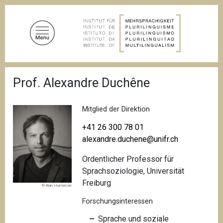
D
i
r
e
k
t
P
z
Prof. Alexandre Duchêne
f
u
a
d
m
n
Mitglied der Direktion
I
a
n
v
+41 26 300 78 01
i
h
alexandre.duchene@unifr.ch
g
a
a
Ordentlicher Professor für
l
t
i
Sprachsoziologie, Universität
t
o
Freiburg
© Alan Humerose
n
Forschungsinteressen
Sprache und soziale