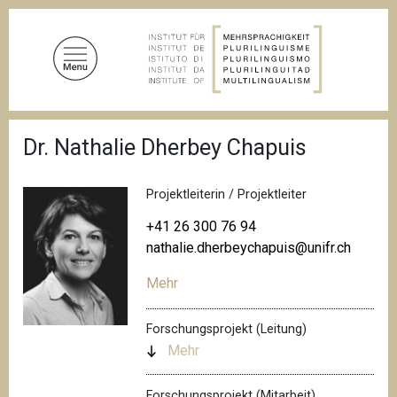
D
i
r
e
k
t
P
z
Dr. Nathalie Dherbey Chapuis
f
u
a
d
m
n
Projektleiterin / Projektleiter
I
a
n
v
+41 26 300 76 94
i
h
nathalie.dherbeychapuis@unifr.ch
g
a
a
Mehr
l
t
i
t
o
Forschungsprojekt (Leitung)
n
Mehr
Forschungsprojekt (Mitarbeit)