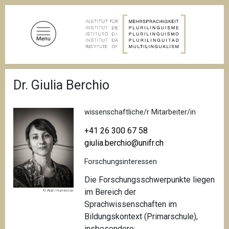
D
i
r
e
k
t
P
z
Dr. Giulia Berchio
f
u
a
d
m
n
wissenschaftliche/r Mitarbeiter/in
I
a
n
v
+41 26 300 67 58
i
h
giulia.berchio@unifr.ch
g
a
a
Forschungsinteressen
l
t
i
t
Die Forschungsschwerpunkte liegen
o
im Bereich der
© Alan Humerose
n
Sprachwissenschaften im
Bildungskontext (Primarschule),
insbesondere: