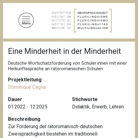
D
i
r
e
k
t
P
z
Eine Minderheit in der Minderheit
f
u
a
d
m
Deutsche Wortschatzförderung von Schüler:innen mit einer
n
Herkunftssprache an rätoromanischen Schulen
I
a
n
v
Projektleitung
i
h
Dominique Caglia
g
a
a
Dauer
Stichworte
l
t
i
01.2022 - 12.2025
Didaktik
,
Erwerb
,
Lehren
t
o
n
Beschreibung
Zur Förderung der rätoromanisch-deutschen
Zweisprachigkeit bestehen im traditionell