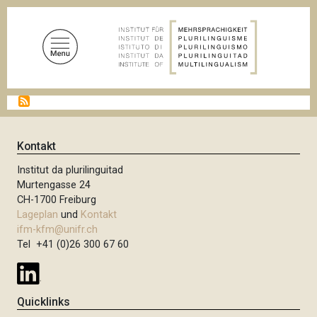
D
i
r
e
k
t
P
z
f
u
a
d
m
Kontakt
n
I
a
Institut da plurilinguitad
n
v
Murtengasse 24
i
h
CH-1700 Freiburg
g
a
Lageplan
und
Kontakt
a
l
t
ifm-kfm@unifr.ch
i
Tel +41 (0)26 300 67 60
t
o
n
Quicklinks