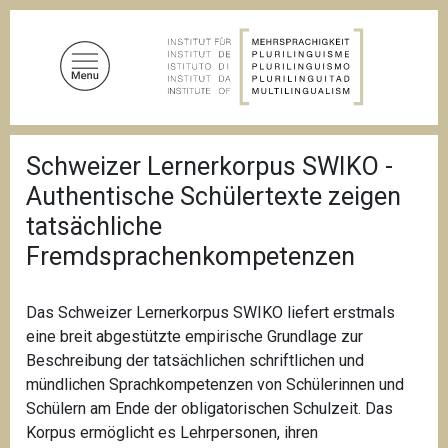
D
i
r
e
k
t
P
z
Schweizer Lernerkorpus SWIKO -
f
u
a
Authentische Schülertexte zeigen
d
m
n
tatsächliche
I
a
Fremdsprachenkompetenzen
n
v
i
h
g
a
a
Das Schweizer Lernerkorpus SWIKO liefert erstmals
l
t
eine breit abgestützte empirische Grundlage zur
i
t
o
Beschreibung der tatsächlichen schriftlichen und
n
mündlichen Sprachkompetenzen von Schülerinnen und
Schülern am Ende der obligatorischen Schulzeit. Das
Korpus ermöglicht es Lehrpersonen, ihren