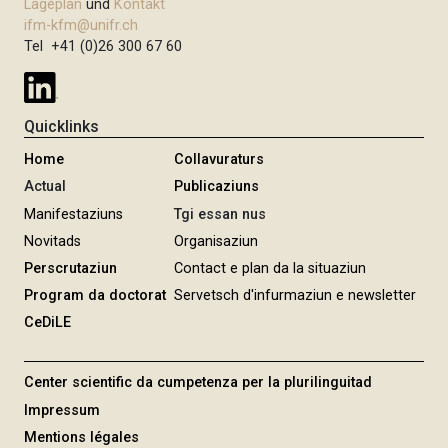
Lageplan
und
Kontakt
ifm-kfm@unifr.ch
Tel +41 (0)26 300 67 60
Quicklinks
Home
Collavuraturs
Actual
Publicaziuns
Manifestaziuns
Tgi essan nus
Novitads
Organisaziun
Perscrutaziun
Contact e plan da la situaziun
Program da doctorat
Servetsch d'infurmaziun e newsletter
CeDiLE
Center scientific da cumpetenza per la plurilinguitad
Impressum
Mentions légales