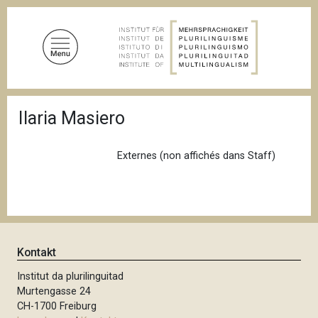
D
i
r
e
k
t
P
z
Ilaria Masiero
f
u
a
d
m
n
Externes (non affichés dans Staff)
I
a
n
v
i
h
g
a
a
l
t
i
t
Kontakt
o
n
Institut da plurilinguitad
Murtengasse 24
CH-1700 Freiburg