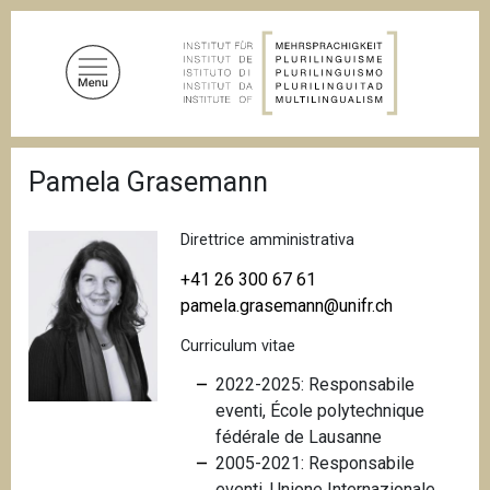
S
a
l
t
a
a
B
l
Pamela Grasemann
r
c
i
c
o
i
Direttrice amministrativa
n
o
t
l
+41 26 300 67 61
e
e
pamela.grasemann@unifr.ch
d
n
i
Curriculum vitae
u
p
a
t
2022-2025: Responsabile
n
o
eventi, École polytechnique
e
p
fédérale de Lausanne
r
2005-2021: Responsabile
i
eventi, Unione Internazionale