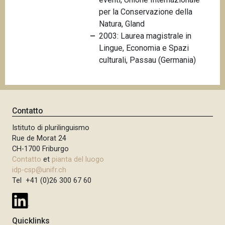
n
per la Conservazione della
c
Natura, Gland
i
2003: Laurea magistrale in
p
Lingue, Economia e Spazi
a
culturali, Passau (Germania)
l
e
Contatto
Istituto di plurilinguismo
Rue de Morat 24
CH-1700 Friburgo
Contatto
et
pianta del luogo
idp-csp@unifr.ch
Tel +41 (0)26 300 67 60
Quicklinks