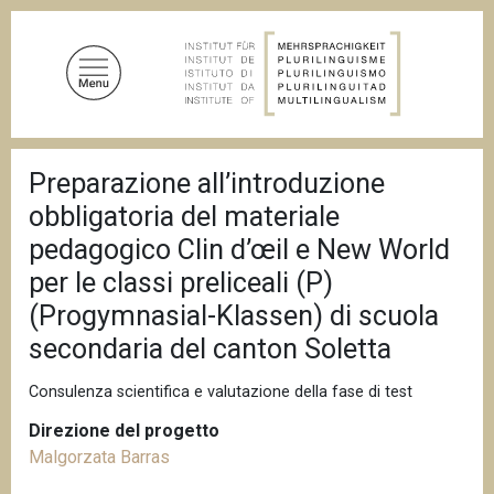
S
a
l
t
a
a
B
l
Preparazione all’introduzione
r
c
i
obbligatoria del materiale
c
o
i
pedagogico Clin d’œil e New World
n
o
per le classi preliceali (P)
t
l
e
e
(Progymnasial-Klassen) di scuola
d
n
i
secondaria del canton Soletta
u
p
a
t
Consulenza scientifica e valutazione della fase di test
n
o
e
Direzione del progetto
p
Malgorzata Barras
r
i