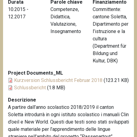
Durata
Parole chiave
Finanziamento
n
10.2015 -
Competenze
,
Committente:
c
12.2017
Didattica
,
cantone Soletta,
i
Valutazione
,
Dipartimento per
p
Insegnamento
l’istruzione e la
a
cultura
l
(Department für
e
Bildung und
Kultur, DBK)
Project Documents_ML
Kurzversion Schlussbericht Februar 2018
(123.21 KB)
Schlussbericht
(1.8 MB)
Descrizione
A partire dall’anno scolastico 2018/2019 il canton
Soletta introdurrà in ogni istituto scolastico i manuali Clin
d’oeil e New World. Questi due testi sono stati sviluppati
quale materiale per l’apprendimento delle lingue
straniere nell’ambito del progetto “Passepartout”.