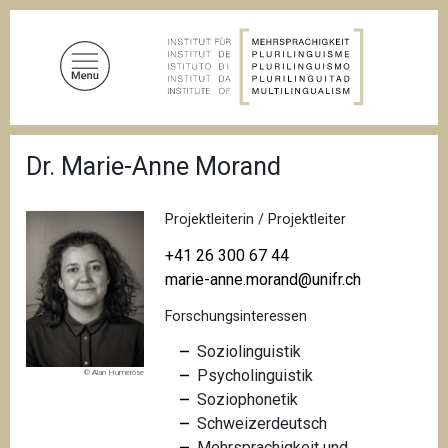
D
i
r
e
k
t
P
z
Dr. Marie-Anne Morand
f
u
a
d
m
n
Projektleiterin / Projektleiter
I
a
n
v
+41 26 300 67 44
i
h
marie-anne.morand@unifr.ch
g
a
a
Forschungsinteressen
l
t
i
t
Soziolinguistik
o
Psycholinguistik
© Alan Humerose
n
Soziophonetik
Schweizerdeutsch
Mehrsprachigkeit und